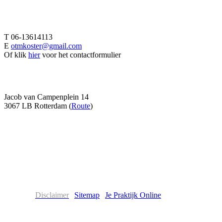
Afspraak maken
T 06-13614113
E
otmkoster@gmail.com
Of klik
hier
voor het contactformulier
Adresgegevens
Jacob van Campenplein 14
3067 LB Rotterdam (
Route
)
Volg me ook op
Disclaimer
|
Sitemap
|
Je Praktijk Online
©2015