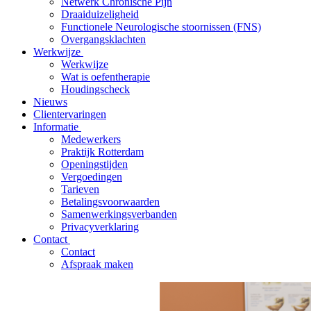
Netwerk Chronische Pijn
Draaiduizeligheid
Functionele Neurologische stoornissen (FNS)
Overgangsklachten
Werkwijze
Werkwijze
Wat is oefentherapie
Houdingscheck
Nieuws
Clientervaringen
Informatie
Medewerkers
Praktijk Rotterdam
Openingstijden
Vergoedingen
Tarieven
Betalingsvoorwaarden
Samenwerkingsverbanden
Privacyverklaring
Contact
Contact
Afspraak maken