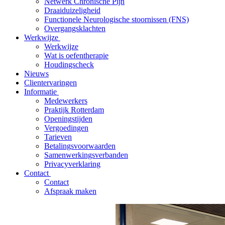
Netwerk Chronische Pijn
Draaiduizeligheid
Functionele Neurologische stoornissen (FNS)
Overgangsklachten
Werkwijze
Werkwijze
Wat is oefentherapie
Houdingscheck
Nieuws
Clientervaringen
Informatie
Medewerkers
Praktijk Rotterdam
Openingstijden
Vergoedingen
Tarieven
Betalingsvoorwaarden
Samenwerkingsverbanden
Privacyverklaring
Contact
Contact
Afspraak maken