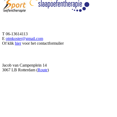
Afspraak maken
T 06-13614113
E
otmkoster@gmail.com
Of klik
hier
voor het contactformulier
Adresgegevens
Jacob van Campenplein 14
3067 LB Rotterdam (
Route
)
Volg me ook op